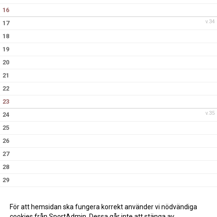
16
v.34
17
18
19
20
21
22
23
v.35
24
25
26
27
28
29
30
v.36
31
För att hemsidan ska fungera korrekt använder vi nödvändiga
cookies från SportAdmin. Dessa går inte att stänga av.