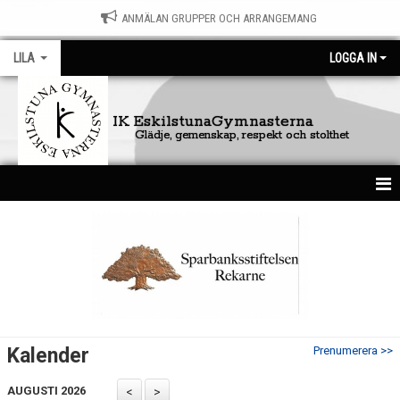
ANMÄLAN GRUPPER OCH ARRANGEMANG
LILA
LOGGA IN
IK EskilstunaGymnasterna
Glädje, gemenskap, respekt och stolthet
HEM
NYHETER
KALENDER
BILDGALLERI
Kalender
Prenumerera >>
DOKUMENT
AUGUSTI 2026