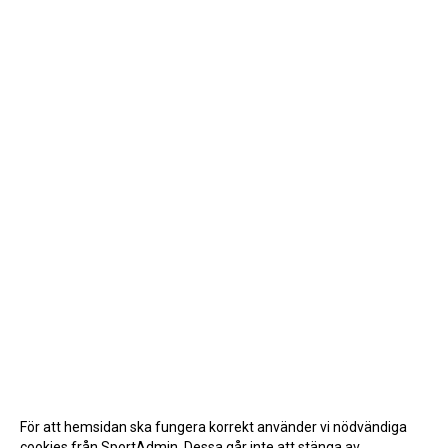
För att hemsidan ska fungera korrekt använder vi nödvändiga
cookies från SportAdmin. Dessa går inte att stänga av.