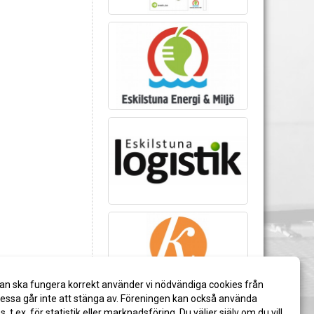
an ska fungera korrekt använder vi nödvändiga cookies från
ssa går inte att stänga av. Föreningen kan också använda
es, t.ex. för statistik eller marknadsföring. Du väljer själv om du vill