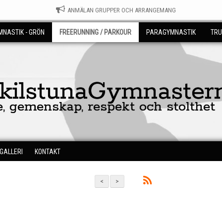
ANMÄLAN GRUPPER OCH ARRANGEMANG
NASTIK - GRÖN
FREERUNNING / PARKOUR
PARAGYMNASTIK
TRU
skilstunaGymnaster
e, gemenskap, respekt och stolthet
DGALLERI
KONTAKT
<
>