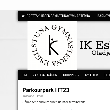
IDROTTSKLUBBEN ESKILSTUNAGYMNASTERNA
BARNGYM
IK E
Glädj
HEM
VANLIGA FRÅGOR
GRUPPER
NYHETER
BIL
Parkourpark HT23
2023-08-21 17:09
Såhär ser parkourparken ut inför terminstart!