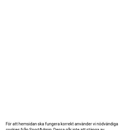
För att hemsidan ska fungera korrekt använder vi nödvändiga
cookies från SportAdmin. Dessa går inte att stänga av.