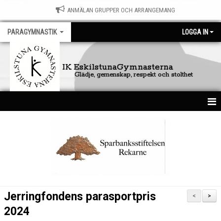
ANMÄLAN GRUPPER OCH ARRANGEMANG
PARAGYMNASTIK
LOGGA IN
IK EskilstunaGymnasterna
Glädje, gemenskap, respekt och stolthet
HEM
NYHETER
KALENDER
BILDGALLERI
Jerringfondens parasportpris
<
>
DOKUMENT
2024