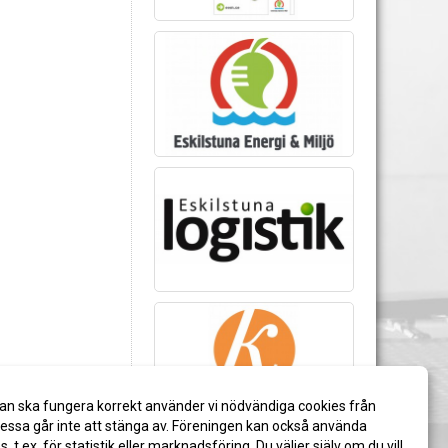
an ska fungera korrekt använder vi nödvändiga cookies från
ssa går inte att stänga av. Föreningen kan också använda
es, t.ex. för statistik eller marknadsföring. Du väljer själv om du vill