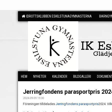
IDROTTSKLUBBEN ESKILSTUNAGYMNASTERNA
BARNGYM
IK E
Glädj
HEM
NYHETER
KALENDER
BILDGALLERI
DOKUMEN
Jerringfondens parasportpris 202
2024-09-09 19:00
Föreningen tilldelades
Jerringfondens parasportpris
2024. Vil