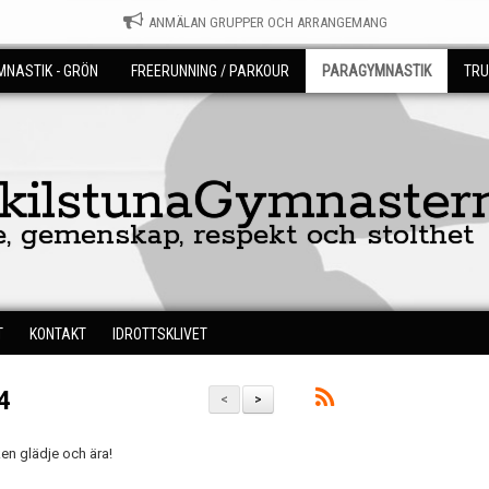
ANMÄLAN GRUPPER OCH ARRANGEMANG
NASTIK - GRÖN
FREERUNNING / PARKOUR
PARAGYMNASTIK
TRU
skilstunaGymnaster
e, gemenskap, respekt och stolthet
T
KONTAKT
IDROTTSKLIVET
4
<
>
ken glädje och ära!