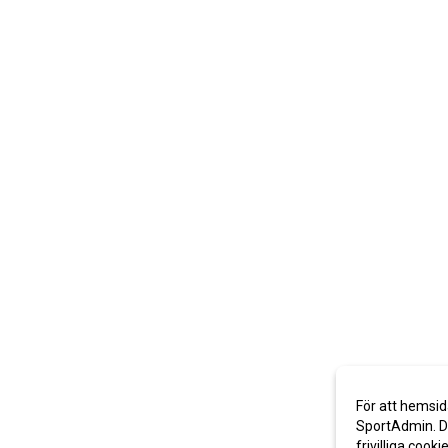
För att hemsid
SportAdmin. De
frivilliga cooki