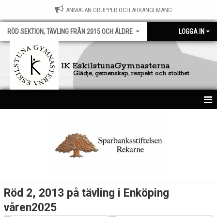
ANMÄLAN GRUPPER OCH ARRANGEMANG
RÖD SEKTION, TÄVLING FRÅN 2015 OCH ÄLDRE
LOGGA IN
IK EskilstunaGymnasterna
Glädje, gemenskap, respekt och stolthet
HEM
NYHETER
KALENDER
BILDGALLERI
Röd 2, 2013 på tävling i Enköping
DOKUMENT
våren2025