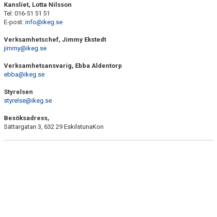
Kansliet, Lotta Nilsson
KONTAKT
Tel: 016-51 51 51
E-post:
info@ikeg.se
Verksamhetschef, Jimmy Ekstedt
jimmy@ikeg.se
Verksamhetsansvarig, Ebba Aldentorp
ebba@ikeg.se
Styrelsen
styrelse@ikeg.se
Besöksadress,
Sättargatan 3, 632 29 EskilstunaKon