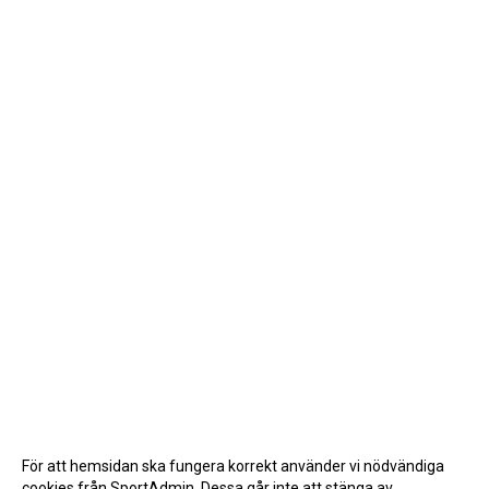
För att hemsidan ska fungera korrekt använder vi nödvändiga
cookies från SportAdmin. Dessa går inte att stänga av.