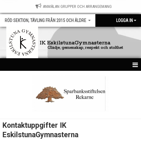
ANMÄLAN GRUPPER OCH ARRANGEMANG
RÖD SEKTION, TÄVLING FRÅN 2015 OCH ÄLDRE
LOGGA IN
IK EskilstunaGymnasterna
Glädje, gemenskap, respekt och stolthet
HEM
NYHETER
KALENDER
BILDGALLERI
Kontaktuppgifter IK
DOKUMENT
EskilstunaGymnasterna