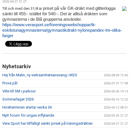
2026-04-27 21:27
priset på vår GK-dräkt med glitterlogga
Till och med den 31/8 är
sänkt till 455:- istället för 540:-. Det är alltså dräkten som
gymnasterna i de Blå grupperna använder.
https://www.verasport.se/foreningswebshoppar/ik-
eskilstunagymnasterna/gymnastikdrakt-nylonspandex-tre-olika-
farger
Nyhetsarkiv
Hej från Malin, ny verksamhetsansvarig i IKEG
2026-08-04 15:40
Prova på!
2026-07-31 17:38
Ville till SM i parkour
2026-06-26 14:13
Sommarläger 2026
2026-06-16 12:22
Höstterminen startar vecka 36
2026-06-12 08:51
Nytt forum för ungas inflytande
2026-05-26 21:27
Vera Sport har tillfälligt sänkt priset på träningsdräkten
2026-04-27 21:27