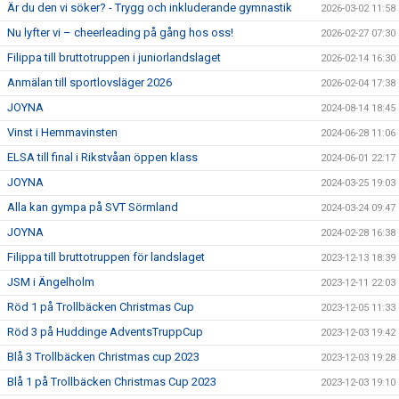
Är du den vi söker? - Trygg och inkluderande gymnastik
2026-03-02 11:58
Nu lyfter vi – cheerleading på gång hos oss!
2026-02-27 07:30
Filippa till bruttotruppen i juniorlandslaget
2026-02-14 16:30
Anmälan till sportlovsläger 2026
2026-02-04 17:38
JOYNA
2024-08-14 18:45
Vinst i Hemmavinsten
2024-06-28 11:06
ELSA till final i Rikstvåan öppen klass
2024-06-01 22:17
JOYNA
2024-03-25 19:03
Alla kan gympa på SVT Sörmland
2024-03-24 09:47
JOYNA
2024-02-28 16:38
Filippa till bruttotruppen för landslaget
2023-12-13 18:39
JSM i Ängelholm
2023-12-11 22:03
Röd 1 på Trollbäcken Christmas Cup
2023-12-05 11:33
Röd 3 på Huddinge AdventsTruppCup
2023-12-03 19:42
Blå 3 Trollbäcken Christmas cup 2023
2023-12-03 19:28
Blå 1 på Trollbäcken Christmas Cup 2023
2023-12-03 19:10