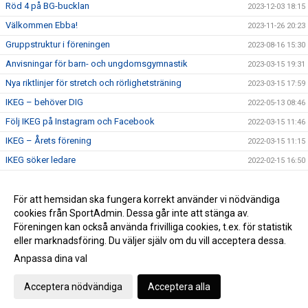
Röd 4 på BG-bucklan
2023-12-03 18:15
Välkommen Ebba!
2023-11-26 20:23
Gruppstruktur i föreningen
2023-08-16 15:30
Anvisningar för barn- och ungdomsgymnastik
2023-03-15 19:31
Nya riktlinjer för stretch och rörlighetsträning
2023-03-15 17:59
IKEG – behöver DIG
2022-05-13 08:46
Följ IKEG på Instagram och Facebook
2022-03-15 11:46
IKEG – Årets förening
2022-03-15 11:15
IKEG söker ledare
2022-02-15 16:50
Jimmy Ekstedt – ny landslagschef
2022-01-15 15:05
Frank till bruttotruppen för juniorlandslaget
För att hemsidan ska fungera korrekt använder vi nödvändiga
2022-01-14 16:11
cookies från SportAdmin. Dessa går inte att stänga av.
Idrottsklubben EskilstunaGymnasterna – IKEG
2021-10-04 14:06
Föreningen kan också använda frivilliga cookies, t.ex. för statistik
eller marknadsföring. Du väljer själv om du vill acceptera dessa.
Anpassa dina val
Cookie-inställningar
Gå till Webbversion
Acceptera nödvändiga
Acceptera alla