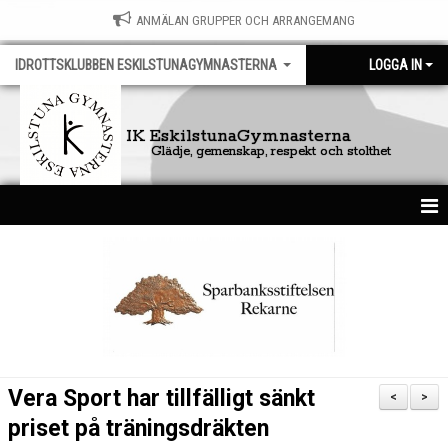
ANMÄLAN GRUPPER OCH ARRANGEMANG
IDROTTSKLUBBEN ESKILSTUNAGYMNASTERNA
LOGGA IN
IK EskilstunaGymnasterna
Glädje, gemenskap, respekt och stolthet
HEM
FÖRENINGEN
KONTAKT
DOKUMENT
Vera Sport har tillfälligt sänkt
<
>
NYHETSARKIV
priset på träningsdräkten