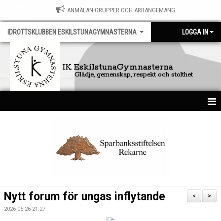
ANMÄLAN GRUPPER OCH ARRANGEMANG
IDROTTSKLUBBEN ESKILSTUNAGYMNASTERNA
LOGGA IN
IK EskilstunaGymnasterna
Glädje, gemenskap, respekt och stolthet
HEM
FÖRENINGEN
KONTAKT
DOKUMENT
Nytt forum för ungas inflytande
<
>
NYHETSARKIV
2026-05-26 21:27