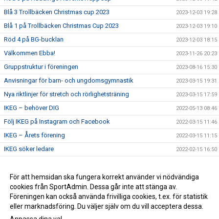
Blå 3 Trollbäcken Christmas cup 2023
2023-12-03 19:28
Blå 1 på Trollbäcken Christmas Cup 2023
2023-12-03 19:10
Röd 4 på BG-bucklan
2023-12-03 18:15
Välkommen Ebba!
2023-11-26 20:23
Gruppstruktur i föreningen
2023-08-16 15:30
Anvisningar för barn- och ungdomsgymnastik
2023-03-15 19:31
Nya riktlinjer för stretch och rörlighetsträning
2023-03-15 17:59
IKEG – behöver DIG
2022-05-13 08:46
Följ IKEG på Instagram och Facebook
2022-03-15 11:46
IKEG – Årets förening
2022-03-15 11:15
IKEG söker ledare
2022-02-15 16:50
Jimmy Ekstedt – ny landslagschef
2022-01-15 15:05
Frank till bruttotruppen för juniorlandslaget
För att hemsidan ska fungera korrekt använder vi nödvändiga
2022-01-14 16:11
cookies från SportAdmin. Dessa går inte att stänga av.
Idrottsklubben EskilstunaGymnasterna – IKEG
2021-10-04 14:06
Föreningen kan också använda frivilliga cookies, t.ex. för statistik
eller marknadsföring. Du väljer själv om du vill acceptera dessa.