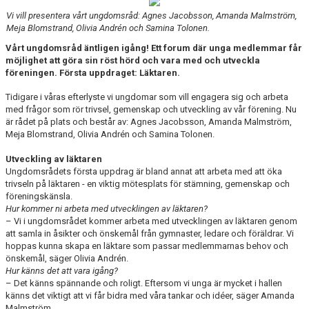
Vi vill presentera vårt ungdomsråd: Agnes Jacobsson, Amanda Malmström,
Meja Blomstrand, Olivia Andrén och Samina Tolonen.
Vårt ungdomsråd äntligen igång! Ett forum där unga medlemmar får
möjlighet att göra sin röst hörd och vara med och utveckla
föreningen. Första uppdraget: Läktaren.
Tidigare i våras efterlyste vi ungdomar som vill engagera sig och arbeta
med frågor som rör trivsel, gemenskap och utveckling av vår förening. Nu
är rådet på plats och består av: Agnes Jacobsson, Amanda Malmström,
Meja Blomstrand, Olivia Andrén och Samina Tolonen.
Utveckling av läktaren
Ungdomsrådets första uppdrag är bland annat att arbeta med att öka
trivseln på läktaren - en viktig mötesplats för stämning, gemenskap och
föreningskänsla.
Hur kommer ni arbeta med utvecklingen av läktaren?
– Vi i ungdomsrådet kommer arbeta med utvecklingen av läktaren genom
att samla in åsikter och önskemål från gymnaster, ledare och föräldrar. Vi
hoppas kunna skapa en läktare som passar medlemmarnas behov och
önskemål, säger Olivia Andrén.
Hur känns det att vara igång?
– Det känns spännande och roligt. Eftersom vi unga är mycket i hallen
känns det viktigt att vi får bidra med våra tankar och idéer, säger Amanda
Malmström.