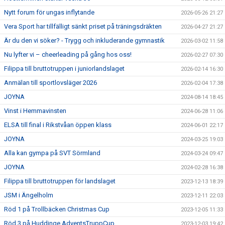
Nytt forum för ungas inflytande
2026-05-26 21:27
Vera Sport har tillfälligt sänkt priset på träningsdräkten
2026-04-27 21:27
Är du den vi söker? - Trygg och inkluderande gymnastik
2026-03-02 11:58
Nu lyfter vi – cheerleading på gång hos oss!
2026-02-27 07:30
Filippa till bruttotruppen i juniorlandslaget
2026-02-14 16:30
Anmälan till sportlovsläger 2026
2026-02-04 17:38
JOYNA
2024-08-14 18:45
Vinst i Hemmavinsten
2024-06-28 11:06
ELSA till final i Rikstvåan öppen klass
2024-06-01 22:17
JOYNA
2024-03-25 19:03
Alla kan gympa på SVT Sörmland
2024-03-24 09:47
JOYNA
2024-02-28 16:38
Filippa till bruttotruppen för landslaget
2023-12-13 18:39
JSM i Ängelholm
2023-12-11 22:03
Röd 1 på Trollbäcken Christmas Cup
2023-12-05 11:33
Röd 3 på Huddinge AdventsTruppCup
2023-12-03 19:42