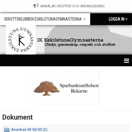
ANMÄLAN GRUPPER OCH ARRANGEMANG
IDROTTSKLUBBEN ESKILSTUNAGYMNASTERNA
LOGGA IN
IK EskilstunaGymnasterna
Glädje, gemenskap, respekt och stolthet
HEM
FÖRENINGEN
KONTAKT
DOKUMENT
Dokument
GÄSTBOK
Ansökan till 50/50 (2)