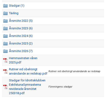
KALENDER
Stadgar (1)
Tävling
BILDGALLERI
Årsmöte 2022 (5)
DOKUMENT
Årsmöte 2023 (6)
NYHETSARKIV
Årsmöte 2024 (6)
Årsmöte 2025 (2)
Årsmöte 2026 (7)
Hemmavinsten våren
2025.pdf
Rutiner vid obehörigt
Rutiner vid obehörigt användande av redskap
användande av redskap.pdf
Stadgar för Idrottsklubben
EskilstunaGymnasterna
Föreningens stadgar
reviderade årsmötet
250318.pdf