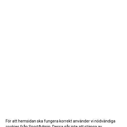
För att hemsidan ska fungera korrekt använder vi nödvändiga
cookies från SportAdmin. Dessa går inte att stänga av.