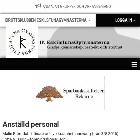
ANMÄLAN GRUPPER OCH ARRANGEMANG
IDROTTSKLUBBEN ESKILSTUNAGYMNASTERNA
LOGGA IN
IK EskilstunaGymnasterna
Glädje, gemenskap, respekt och stolthet
HEM
FÖRENINGEN
ANSTÄLLDA
STYRELSE
Anställd personal
GRUPPSTRUKTUR
Malin Björndal - tränare och verksamhetsansvarig (från 3/8 2026)
Lotta Nilsson - föreningskonsulent