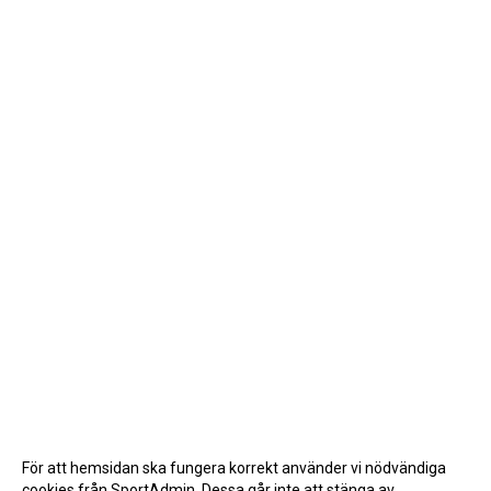
För att hemsidan ska fungera korrekt använder vi nödvändiga
cookies från SportAdmin. Dessa går inte att stänga av.