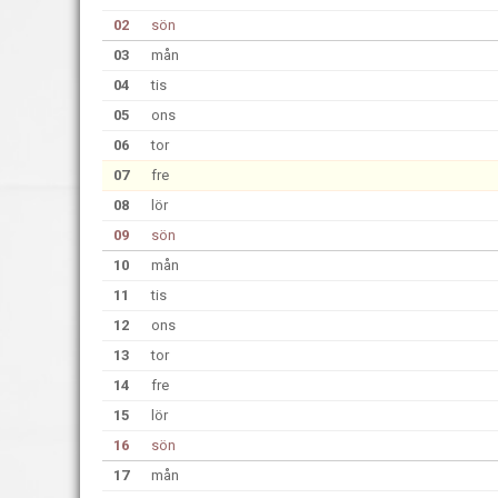
02
sön
03
mån
04
tis
05
ons
06
tor
07
fre
08
lör
09
sön
10
mån
11
tis
12
ons
13
tor
14
fre
15
lör
16
sön
17
mån