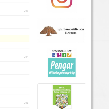
v.32
v.33
v.34