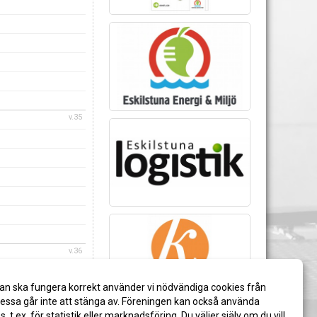
v.35
v.36
an ska fungera korrekt använder vi nödvändiga cookies från
ssa går inte att stänga av. Föreningen kan också använda
es, t.ex. för statistik eller marknadsföring. Du väljer själv om du vill