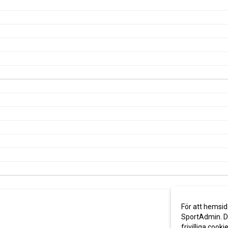
För att hemsid
SportAdmin. De
frivilliga cooki