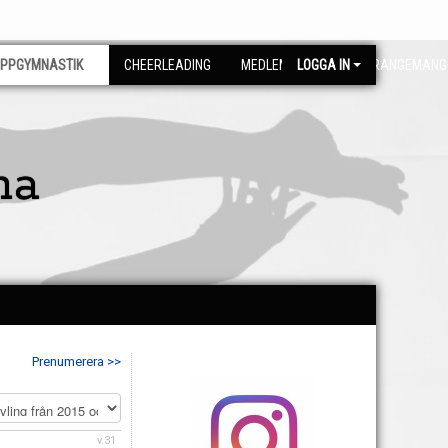
PPGYMNASTIK
CHEERLEADING
MEDLEMSSIDA
LOGGA IN
ARRANGEMANG
na
Prenumerera >>
v.31