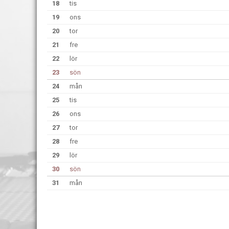
18
tis
19
ons
20
tor
21
fre
22
lör
23
sön
24
mån
25
tis
26
ons
27
tor
28
fre
29
lör
30
sön
31
mån