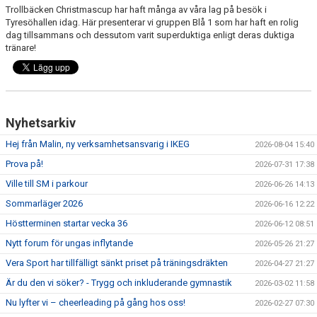
Trollbäcken Christmascup har haft många av våra lag på besök i
Tyresöhallen idag. Här presenterar vi gruppen Blå 1 som har haft en rolig
dag tillsammans och dessutom varit superduktiga enligt deras duktiga
tränare!
Nyhetsarkiv
Hej från Malin, ny verksamhetsansvarig i IKEG
2026-08-04 15:40
Prova på!
2026-07-31 17:38
Ville till SM i parkour
2026-06-26 14:13
Sommarläger 2026
2026-06-16 12:22
Höstterminen startar vecka 36
2026-06-12 08:51
Nytt forum för ungas inflytande
2026-05-26 21:27
Vera Sport har tillfälligt sänkt priset på träningsdräkten
2026-04-27 21:27
Är du den vi söker? - Trygg och inkluderande gymnastik
2026-03-02 11:58
Nu lyfter vi – cheerleading på gång hos oss!
2026-02-27 07:30