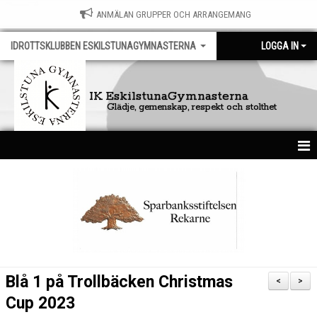
ANMÄLAN GRUPPER OCH ARRANGEMANG
IDROTTSKLUBBEN ESKILSTUNAGYMNASTERNA
LOGGA IN
IK EskilstunaGymnasterna
Glädje, gemenskap, respekt och stolthet
HEM
FÖRENINGEN
KONTAKT
DOKUMENT
Blå 1 på Trollbäcken Christmas
<
>
NYHETSARKIV
Cup 2023