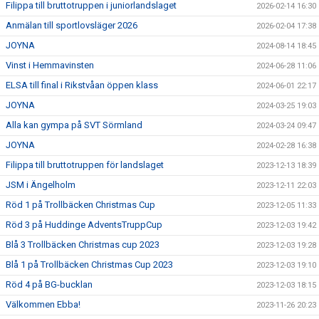
Filippa till bruttotruppen i juniorlandslaget
2026-02-14 16:30
Anmälan till sportlovsläger 2026
2026-02-04 17:38
JOYNA
2024-08-14 18:45
Vinst i Hemmavinsten
2024-06-28 11:06
ELSA till final i Rikstvåan öppen klass
2024-06-01 22:17
JOYNA
2024-03-25 19:03
Alla kan gympa på SVT Sörmland
2024-03-24 09:47
JOYNA
2024-02-28 16:38
Filippa till bruttotruppen för landslaget
2023-12-13 18:39
JSM i Ängelholm
2023-12-11 22:03
Röd 1 på Trollbäcken Christmas Cup
2023-12-05 11:33
Röd 3 på Huddinge AdventsTruppCup
2023-12-03 19:42
Blå 3 Trollbäcken Christmas cup 2023
2023-12-03 19:28
Blå 1 på Trollbäcken Christmas Cup 2023
2023-12-03 19:10
Röd 4 på BG-bucklan
2023-12-03 18:15
Välkommen Ebba!
2023-11-26 20:23